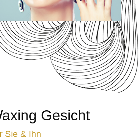
axing Gesicht
r Sie & Ihn