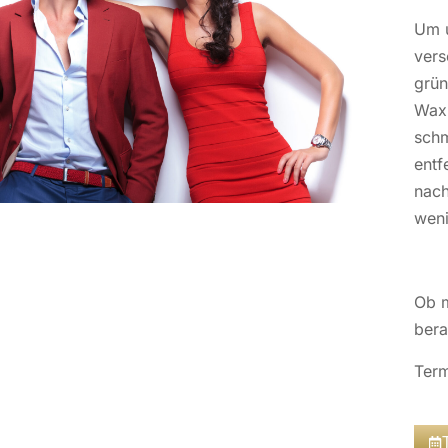
Um u
vers
grün
Waxi
schm
entf
nach
weni
Ob 
bera
Term